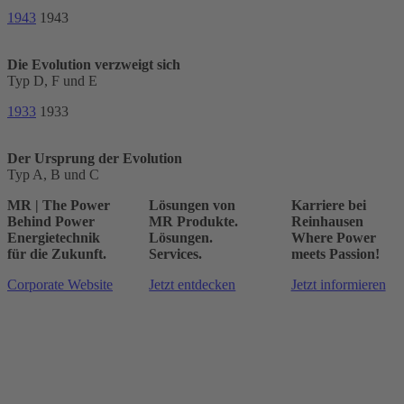
1943
1943
Die Evolution verzweigt sich
Typ D, F und E
1933
1933
Der Ursprung der Evolution
Typ A, B und C
MR | The Power
Lösungen von
Karriere bei
Behind Power
MR
Produkte.
Reinhausen
Energietechnik
Lösungen.
Where Power
für die Zukunft.
Services.
meets Passion!
Corporate Website
Jetzt entdecken
Jetzt informieren