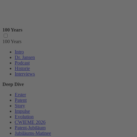
100 Years
100 Years
Intro
Dr. Jansen
Podcast
Historie
Interviews
Deep Dive
Erster
Patent
Story
Impulse
Evolution
CWIEME 2026
Patent-Jubiläum
Jubiläums-Matinee